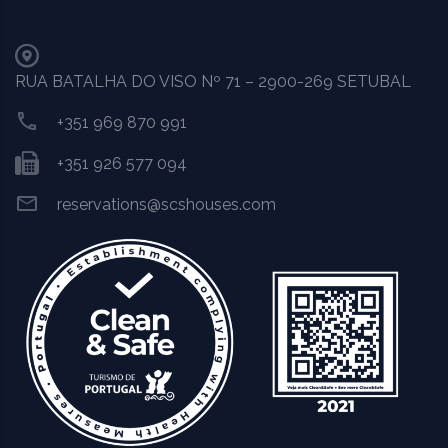
RUA BATALHA DO VISO Nº 71 – 2900-269 SETUBAL
+351 969 870 991
+351 926 577 094
reservations@scshouses.com